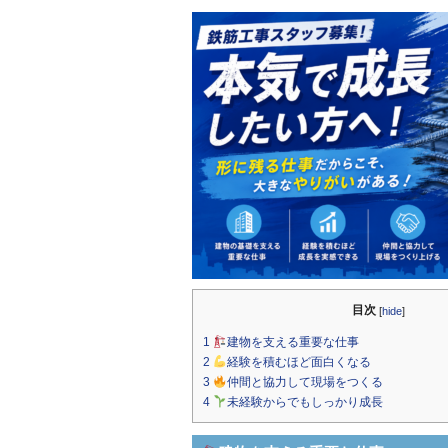
k
目次
[
hide
]
1
建物を支える重要な仕事
2
経験を積むほど面白くなる
3
仲間と協力して現場をつくる
4
未経験からでもしっかり成長