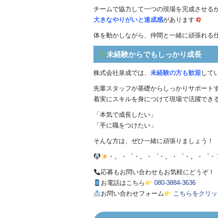
チームで協力して一つの現場を完成させる
大きなやりがいと達成感
があります
体を動かしながら、仲間と一緒に頑張れる
未経験からでもしっかり成長
株式会社泉成では、
未経験の方も歓迎
して
先輩スタッフが基礎からしっかりサポート
着実にスキルを身につけて現場で活躍でき
「本気で成長したい」
「手に職をつけたい」
そんな方は、ぜひ一緒に頑張りましょう！
・。・゜・。・゜・。・゜・。・゜・
応募もお問い合わせもお気軽にどうぞ！
お電話はこちら
080-3884-3636
お問い合わせフォーム
こちらをクリッ