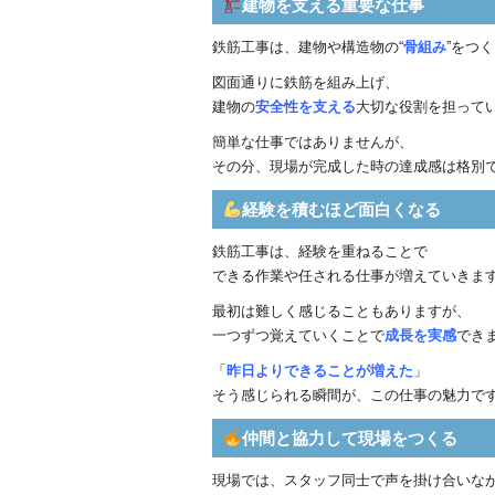
建物を支える重要な仕事
鉄筋工事は、建物や構造物の“
骨組み
”をつ
図面通りに鉄筋を組み上げ、
建物の
安全性を支える
大切な役割を担って
簡単な仕事ではありませんが、
その分、現場が完成した時の達成感は格別
経験を積むほど面白くなる
鉄筋工事は、経験を重ねることで
できる作業や任される仕事が増えていきま
最初は難しく感じることもありますが、
一つずつ覚えていくことで
成長を実感
でき
「
昨日よりできることが増えた
」
そう感じられる瞬間が、この仕事の魅力で
仲間と協力して現場をつくる
現場では、スタッフ同士で声を掛け合いな