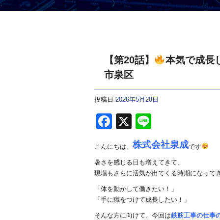
【第20話】
本気で成長
市泉区
投稿日
2026年5月28日
F
X
Li
a
n
株式会社泉成
こんにちは、
です
c
e
暑さを感じる日も増えてきて、
e
現場もさらに活気が出てくる時期になって
b
「体を動かして働きたい！」
o
「手に職をつけて成長したい！」
o
そんな方に向けて、今回は
鉄筋工事の仕事