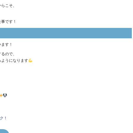
からこそ、
仕事です！
います！
するので、
るようになります
ク！