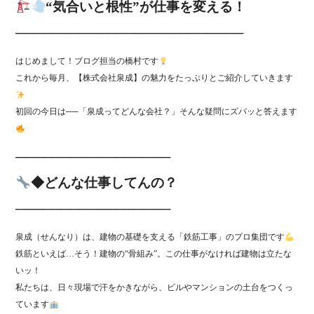
“気合いと根性”が仕事を変える！
ok
─────────────────────────
はじめまして！ブログ担当の橋村です
これから毎月、【株式会社泉成】の魅力をたっぷりとご紹介していきます
初回の今日は──「泉成ってどんな会社？」そんな疑問にズバッと答えます
─────────────────
◆どんな仕事してんの？
─────────────────
泉成（せんなり）は、建物の基礎を支える「鉄筋工事」のプロ集団です
鉄筋といえば…そう！建物の“骨組み”。この仕事がなければ建物は立たな
いッ！
私たちは、日々現場で汗をかきながら、ビルやマンションの土台をつくっ
ています