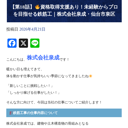
【第18話】
資格取得支援あり！未経験からプロ
を目指せる鉄筋工｜株式会社泉成・仙台市泉区
投稿日
2026年4月21日
Fa
X
Li
ce
ne
株式会社泉成
bo
こんにちは、
です！
ok
暖かい日も増えてきて、
体を動かす仕事が気持ちいい季節になってきましたね
「新しいことに挑戦したい！」
「しっかり稼げる仕事がしたい！」
そんな方に向けて、今回は当社の仕事についてご紹介します！
鉄筋工事の仕事内容について
株式会社泉成では、建物や土木構造物の骨組みとなる