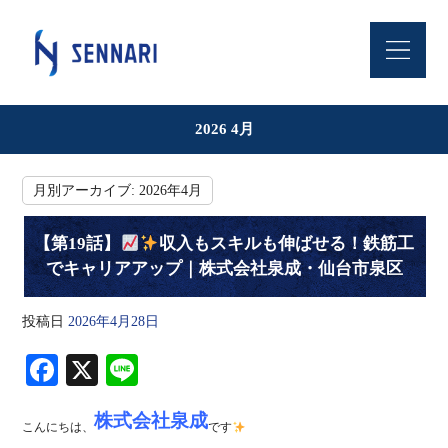
2026 4月
月別アーカイブ:
2026年4月
【第19話】
収入もスキルも伸ばせる！鉄筋工
でキャリアアップ｜株式会社泉成・仙台市泉区
投稿日
2026年4月28日
Fa
X
Li
ce
ne
株式会社泉成
bo
こんにちは、
です