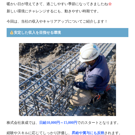
ok
暖かい日が増えてきて、過ごしやすい季節になってきましたね
新しい環境にチャレンジするにも、動きやすい時期です。
今回は、当社の収入やキャリアアップについてご紹介します！
安定した収入を目指せる環境
株式会社泉成では、
日給10,000円～15,000円
でのスタートとなります。
経験やスキルに応じてしっかり評価し、
昇給や賞与にも反映
されます。