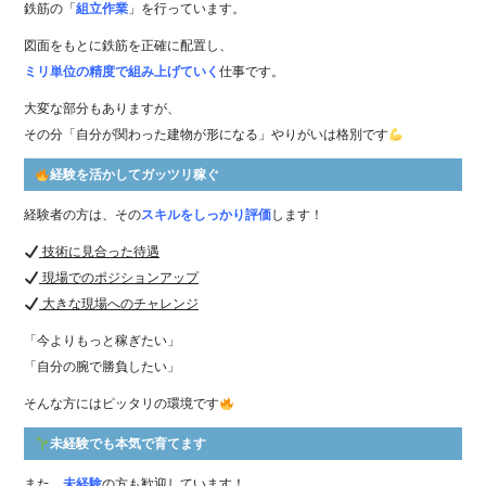
鉄筋の「
組立作業
」を行っています。
図面をもとに鉄筋を正確に配置し、
ミリ単位の精度で組み上げていく
仕事です。
大変な部分もありますが、
その分「自分が関わった建物が形になる」やりがいは格別です
経験を活かしてガッツリ稼ぐ
経験者の方は、その
スキルをしっかり評価
します！
技術に見合った待遇
現場でのポジションアップ
大きな現場へのチャレンジ
「今よりもっと稼ぎたい」
「自分の腕で勝負したい」
そんな方にはピッタリの環境です
未経験でも本気で育てます
また、
未経験
の方も歓迎しています！